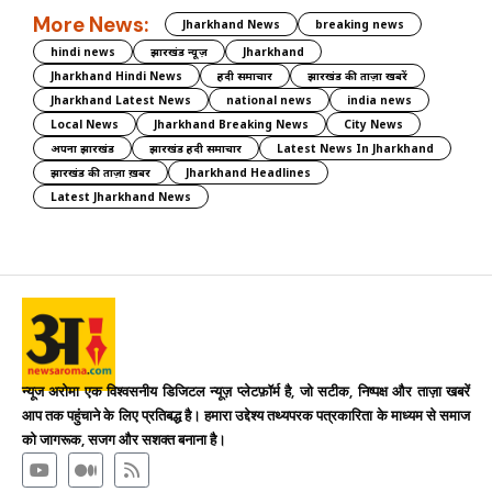
More News:
Jharkhand News
breaking news
hindi news
झारखंड न्यूज़
Jharkhand
Jharkhand Hindi News
हिंदी समाचार
झारखंड की ताज़ा खबरें
Jharkhand Latest News
national news
india news
Local News
Jharkhand Breaking News
City News
अपना झारखंड
झारखंड हिंदी समाचार
Latest News In Jharkhand
झारखंड की ताज़ा ख़बर
Jharkhand Headlines
Latest Jharkhand News
न्यूज अरोमा एक विश्वसनीय डिजिटल न्यूज़ प्लेटफ़ॉर्म है, जो सटीक, निष्पक्ष और ताज़ा खबरें
आप तक पहुंचाने के लिए प्रतिबद्ध है। हमारा उद्देश्य तथ्यपरक पत्रकारिता के माध्यम से समाज
को जागरूक, सजग और सशक्त बनाना है।