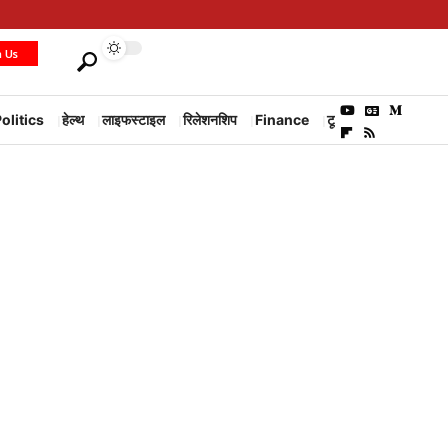
h Us
olitics
हेल्थ
लाइफस्टाइल
रिलेशनशिप
Finance
टूरिज्म
Environm