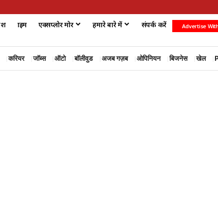
ेश
क्राइम
एक्सप्लोर मोर
हमारे बारे में
संपर्क करें
Advertise Wit
करियर
जॉब्स
ऑटो
बॉलीवुड
अजब गज़ब
ओपिनियन
बिजनेस
खेल
P