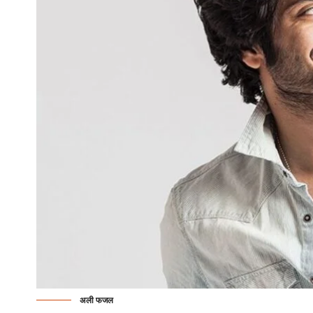
अली फजल