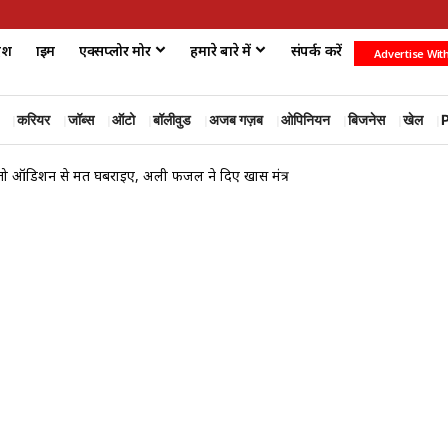
ेश
क्राइम
एक्सप्लोर मोर
हमारे बारे में
संपर्क करें
Advertise Wit
करियर
जॉब्स
ऑटो
बॉलीवुड
अजब गज़ब
ओपिनियन
बिजनेस
खेल
P
ै तो ऑडिशन से मत घबराइए, अली फजल ने दिए खास मंत्र