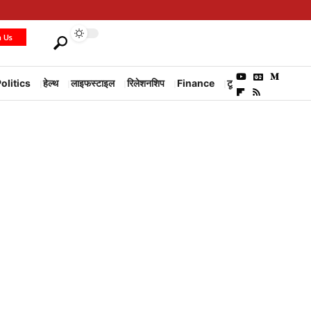
h Us
olitics
हेल्थ
लाइफस्टाइल
रिलेशनशिप
Finance
टूरिज्म
Environm