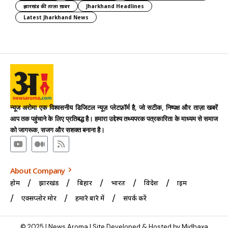
झारखंड की ताज़ा ख़बर
Jharkhand Headlines
Latest Jharkhand News
न्यूज अरोमा एक विश्वसनीय डिजिटल न्यूज़ प्लेटफ़ॉर्म है, जो सटीक, निष्पक्ष और ताज़ा खबरें
आप तक पहुंचाने के लिए प्रतिबद्ध है। हमारा उद्देश्य तथ्यपरक पत्रकारिता के माध्यम से समाज
को जागरूक, सजग और सशक्त बनाना है।
About Company
होम
झारखंड
बिहार
भारत
विदेश
क्राइम
एक्सप्लोर मोर
हमारे बारे में
संपर्क करें
© 2025 | News Aroma | Site Developed & Hosted by Midhaxa