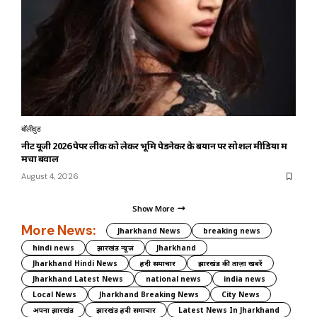
बॉलीवुड
नीट यूजी 2026 पेपर लीक को लेकर भूमि पेडनेकर के बयान पर सोशल मीडिया में
मचा बवाल
August 4, 2026
Show More
More News:
Jharkhand News
breaking news
hindi news
झारखंड न्यूज़
Jharkhand
Jharkhand Hindi News
हिंदी समाचार
झारखंड की ताज़ा खबरें
Jharkhand Latest News
national news
india news
Local News
Jharkhand Breaking News
City News
अपना झारखंड
झारखंड हिंदी समाचार
Latest News In Jharkhand