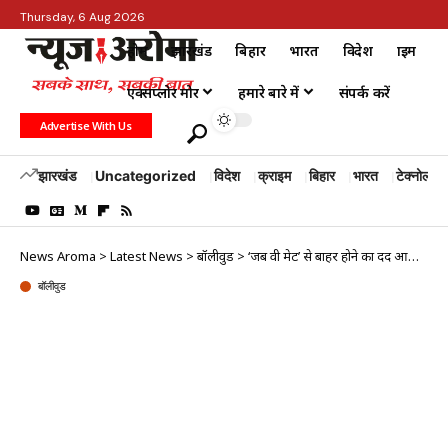
Thursday, 6 Aug 2026
होम
झारखंड
बिहार
भारत
विदेश
क्राइम
एक्सप्लोर मोर
हमारे बारे में
संपर्क करें
Advertise With Us
झारखंड
Uncategorized
विदेश
क्राइम
बिहार
भारत
टेक्नोलॉजी
News Aroma
>
Latest News
>
बॉलीवुड
>
‘जब वी मेट’ से बाहर होने का दर्द आज भी याद है, बॉबी देओल ने बयां किया करियर का सबसे मुश्किल दौर
बॉलीवुड