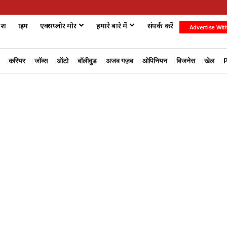
ेश
क्राइम
एक्सप्लोर मोर
हमारे बारे में
संपर्क करें
Advertise Wit
करियर
जॉब्स
ऑटो
बॉलीवुड
अजब गज़ब
ओपिनियन
बिजनेस
खेल
P