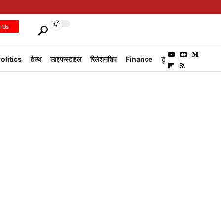
h Us
olitics
हेल्थ
लाइफस्टाइल
रिलेशनशिप
Finance
टूरिज्म
Environm