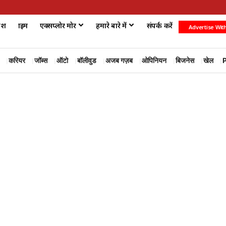
ेश
क्राइम
एक्सप्लोर मोर
हमारे बारे में
संपर्क करें
Advertise Wit
करियर
जॉब्स
ऑटो
बॉलीवुड
अजब गज़ब
ओपिनियन
बिजनेस
खेल
P