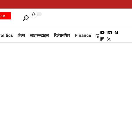
h Us
olitics
हेल्थ
लाइफस्टाइल
रिलेशनशिप
Finance
टूरिज्म
Environm