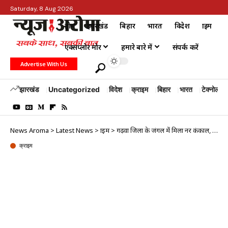
Saturday, 8 Aug 2026
होम
झारखंड
बिहार
भारत
विदेश
क्राइम
एक्सप्लोर मोर
हमारे बारे में
संपर्क करें
Advertise With Us
झारखंड
Uncategorized
विदेश
क्राइम
बिहार
भारत
टेक्नोलॉजी
News Aroma
>
Latest News
>
क्राइम
>
गढ़वा जिला के जंगल में मिला नर कंकाल, गांव में फैली दहशत
क्राइम