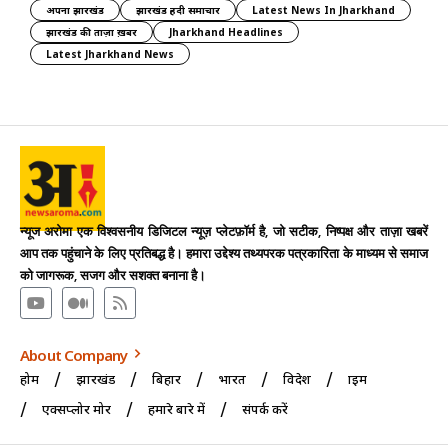
अपना झारखंड
झारखंड हिंदी समाचार
Latest News In Jharkhand
झारखंड की ताज़ा ख़बर
Jharkhand Headlines
Latest Jharkhand News
न्यूज अरोमा एक विश्वसनीय डिजिटल न्यूज़ प्लेटफ़ॉर्म है, जो सटीक, निष्पक्ष और ताज़ा खबरें
आप तक पहुंचाने के लिए प्रतिबद्ध है। हमारा उद्देश्य तथ्यपरक पत्रकारिता के माध्यम से समाज
को जागरूक, सजग और सशक्त बनाना है।
About Company
होम
झारखंड
बिहार
भारत
विदेश
क्राइम
एक्सप्लोर मोर
हमारे बारे में
संपर्क करें