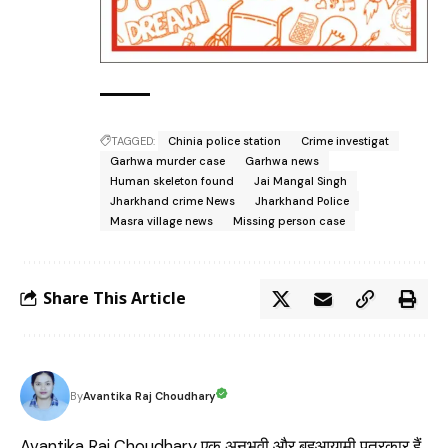
TAGGED:
Chinia police station
Crime investigat
Garhwa murder case
Garhwa news
Human skeleton found
Jai Mangal Singh
Jharkhand crime News
Jharkhand Police
Masra village news
Missing person case
Share This Article
Avantika Raj Choudhary
By
Avantika Raj Choudhary एक अनुभवी और बहुआयामी पत्रकार हैं,