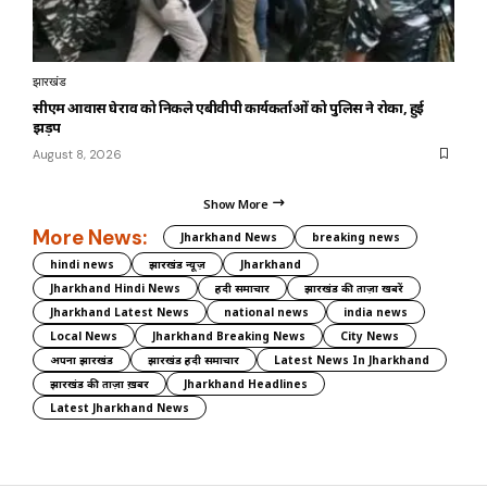
झारखंड
सीएम आवास घेराव को निकले एबीवीपी कार्यकर्ताओं को पुलिस ने रोका, हुई
झड़प
August 8, 2026
Show More
More News:
Jharkhand News
breaking news
hindi news
झारखंड न्यूज़
Jharkhand
Jharkhand Hindi News
हिंदी समाचार
झारखंड की ताज़ा खबरें
Jharkhand Latest News
national news
india news
Local News
Jharkhand Breaking News
City News
अपना झारखंड
झारखंड हिंदी समाचार
Latest News In Jharkhand
झारखंड की ताज़ा ख़बर
Jharkhand Headlines
Latest Jharkhand News