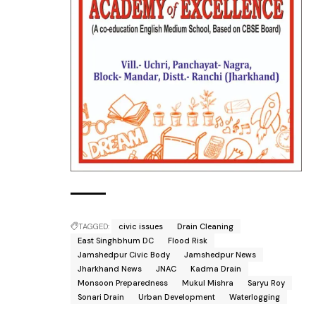
TAGGED:
civic issues
Drain Cleaning
East Singhbhum DC
Flood Risk
Jamshedpur Civic Body
Jamshedpur News
Jharkhand News
JNAC
Kadma Drain
Monsoon Preparedness
Mukul Mishra
Saryu Roy
Sonari Drain
Urban Development
Waterlogging