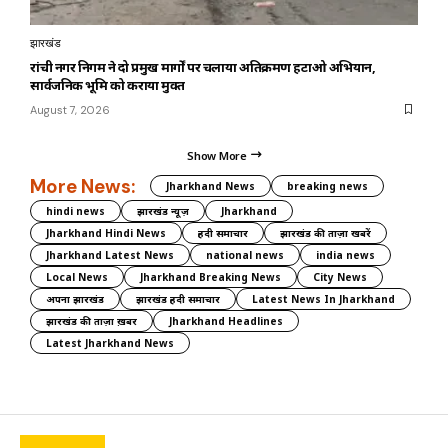
झारखंड
रांची नगर निगम ने दो प्रमुख मार्गों पर चलाया अतिक्रमण हटाओ अभियान,
सार्वजनिक भूमि को कराया मुक्त
August 7, 2026
Show More
More News:
Jharkhand News
breaking news
hindi news
झारखंड न्यूज़
Jharkhand
Jharkhand Hindi News
हिंदी समाचार
झारखंड की ताज़ा खबरें
Jharkhand Latest News
national news
india news
Local News
Jharkhand Breaking News
City News
अपना झारखंड
झारखंड हिंदी समाचार
Latest News In Jharkhand
झारखंड की ताज़ा ख़बर
Jharkhand Headlines
Latest Jharkhand News