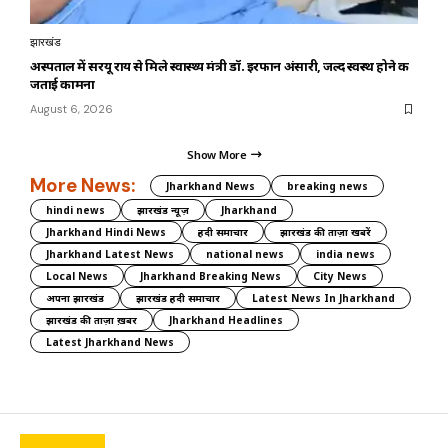
झारखंड
अस्पताल में सरयू राय से मिले स्वास्थ्य मंत्री डॉ. इरफान अंसारी, जल्द स्वस्थ होने की
जताई कामना
August 6, 2026
Show More
More News:
Jharkhand News
breaking news
hindi news
झारखंड न्यूज़
Jharkhand
Jharkhand Hindi News
हिंदी समाचार
झारखंड की ताज़ा खबरें
Jharkhand Latest News
national news
india news
Local News
Jharkhand Breaking News
City News
अपना झारखंड
झारखंड हिंदी समाचार
Latest News In Jharkhand
झारखंड की ताज़ा ख़बर
Jharkhand Headlines
Latest Jharkhand News