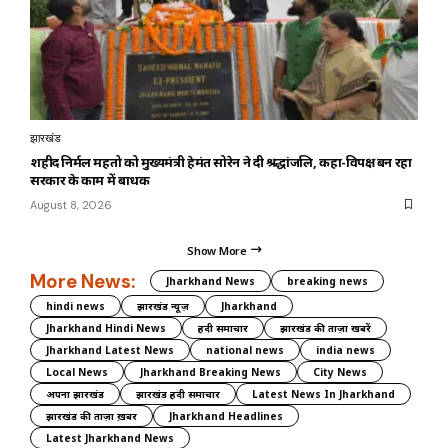
झारखंड
शहीद निर्मल महतो को मुख्यमंत्री हेमंत सोरेन ने दी श्रद्धांजलि, कहा-विपक्ष बन रहा
सरकार के काम में बाधक
August 8, 2026
Show More
More News:
Jharkhand News
breaking news
hindi news
झारखंड न्यूज़
Jharkhand
Jharkhand Hindi News
हिंदी समाचार
झारखंड की ताज़ा खबरें
Jharkhand Latest News
national news
india news
Local News
Jharkhand Breaking News
City News
अपना झारखंड
झारखंड हिंदी समाचार
Latest News In Jharkhand
झारखंड की ताज़ा ख़बर
Jharkhand Headlines
Latest Jharkhand News