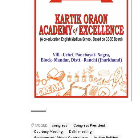
TAGGED:
congress
Congress President
Courtesy Meeting
Delhi meeting
Government Vehicle Controversy
Indian Politics