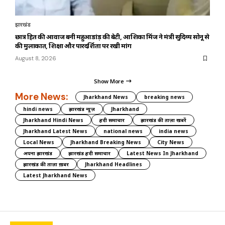
झारखंड
छात्र हित की आवाज बनी महुआडांड़ की बेटी, आशिका मिंज ने मंत्री सुदिव्य सोनू से
की मुलाकात, शिक्षा और पारदर्शिता पर रखी मांग
August 8, 2026
Show More
More News:
Jharkhand News
breaking news
hindi news
झारखंड न्यूज़
Jharkhand
Jharkhand Hindi News
हिंदी समाचार
झारखंड की ताज़ा खबरें
Jharkhand Latest News
national news
india news
Local News
Jharkhand Breaking News
City News
अपना झारखंड
झारखंड हिंदी समाचार
Latest News In Jharkhand
झारखंड की ताज़ा ख़बर
Jharkhand Headlines
Latest Jharkhand News