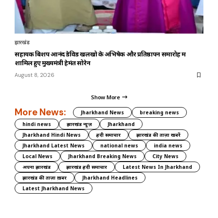
झारखंड
सहायक बिशप आनंद डेविड खलखो के अभिषेक और प्रतिष्ठापन समारोह में
शामिल हुए मुख्यमंत्री हेमंत सोरेन
August 8, 2026
Show More
More News:
Jharkhand News
breaking news
hindi news
झारखंड न्यूज़
Jharkhand
Jharkhand Hindi News
हिंदी समाचार
झारखंड की ताज़ा खबरें
Jharkhand Latest News
national news
india news
Local News
Jharkhand Breaking News
City News
अपना झारखंड
झारखंड हिंदी समाचार
Latest News In Jharkhand
झारखंड की ताज़ा ख़बर
Jharkhand Headlines
Latest Jharkhand News