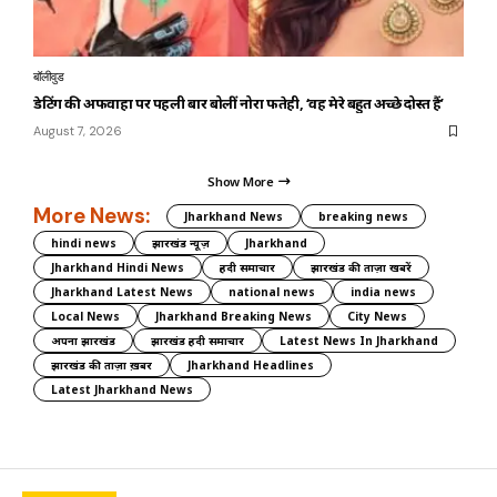
बॉलीवुड
डेटिंग की अफवाहों पर पहली बार बोलीं नोरा फतेही, ‘वह मेरे बहुत अच्छे दोस्त हैं’
August 7, 2026
Show More
More News:
Jharkhand News
breaking news
hindi news
झारखंड न्यूज़
Jharkhand
Jharkhand Hindi News
हिंदी समाचार
झारखंड की ताज़ा खबरें
Jharkhand Latest News
national news
india news
Local News
Jharkhand Breaking News
City News
अपना झारखंड
झारखंड हिंदी समाचार
Latest News In Jharkhand
झारखंड की ताज़ा ख़बर
Jharkhand Headlines
Latest Jharkhand News