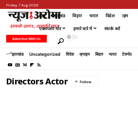
Friday, 7 Aug 2026
होम
झारखंड
बिहार
भारत
विदेश
क्राइम
एक्सप्लोर मोर
हमारे बारे में
संपर्क करें
Advertise With Us
झारखंड
Uncategorized
विदेश
क्राइम
बिहार
भारत
टेक्नोलॉजी
Directors Actor