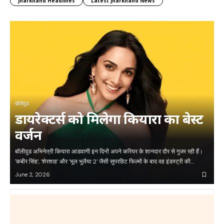
Jharkhand Headlines
Latest Jharkhand News
बॉलीवुड
डायरेक्टर्स को मिलेगा कियारा का बेस्ट
वर्जन
बॉलीवुड अभिनेत्री कियारा आडवाणी इन दिनों अपने करियर के शानदार दौर से गुजर रही हैं।
'कबीर सिंह', 'शेरशाह' और 'भूल भुलैया 2' जैसी सुपरहिट फिल्मों के बाद वह इंडस्ट्री की…
June 2, 2026