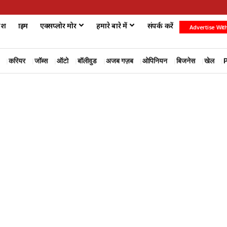
ेश
क्राइम
एक्सप्लोर मोर
हमारे बारे में
संपर्क करें
Advertise Wit
करियर
जॉब्स
ऑटो
बॉलीवुड
अजब गज़ब
ओपिनियन
बिजनेस
खेल
P