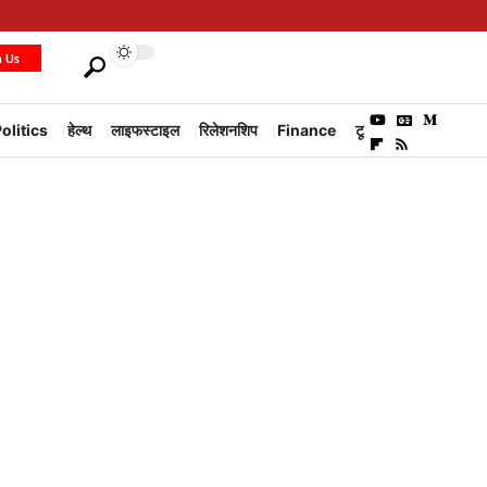
h Us
olitics
हेल्थ
लाइफस्टाइल
रिलेशनशिप
Finance
टूरिज्म
Environm