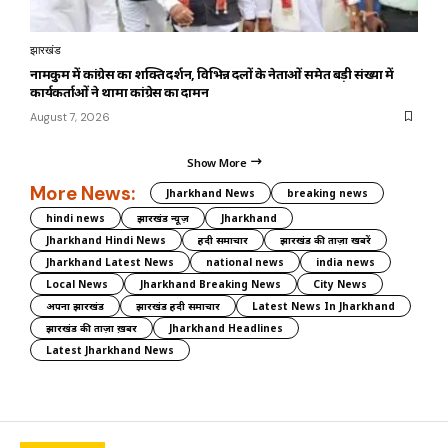
झारखंड
नामकुम में कांग्रेस का शक्ति प्रदर्शन, विभिन्न दलों के नेताओं समेत बड़ी संख्या में
कार्यकर्ताओं ने थामा कांग्रेस का दामन
August 7, 2026
Show More
More News:
Jharkhand News
breaking news
hindi news
झारखंड न्यूज़
Jharkhand
Jharkhand Hindi News
हिंदी समाचार
झारखंड की ताज़ा खबरें
Jharkhand Latest News
national news
india news
Local News
Jharkhand Breaking News
City News
अपना झारखंड
झारखंड हिंदी समाचार
Latest News In Jharkhand
झारखंड की ताज़ा ख़बर
Jharkhand Headlines
Latest Jharkhand News