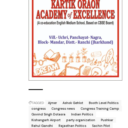
TAGGED:
Ajmer
Ashok Gehlot
Booth Level Politics
congress
Congress news
Congress Training Camp
Govind Singh Dotasra
Indian Politics
Kishangarh Airport
party organization
Pushkar
Rahul Gandhi
Rajasthan Politics
Sachin Pilot