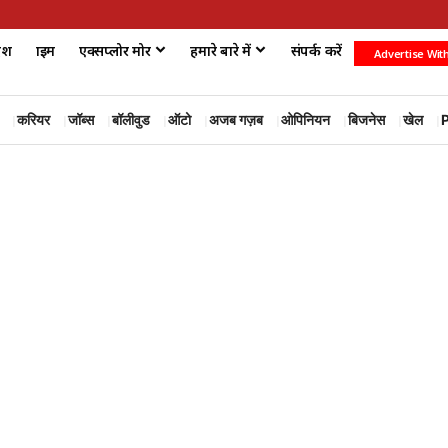
ेश
क्राइम
एक्सप्लोर मोर
हमारे बारे में
संपर्क करें
Advertise Wit
करियर
जॉब्स
बॉलीवुड
ऑटो
अजब गज़ब
ओपिनियन
बिजनेस
खेल
P