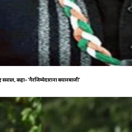
सवाल, कहा– ‘गैरजिम्मेदाराना बयानबाजी’