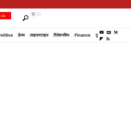
h Us
olitics
हेल्थ
लाइफस्टाइल
रिलेशनशिप
Finance
टूरिज्म
Environm