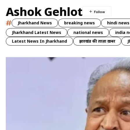
Ashok Gehlot
#
Jharkhand News
breaking news
hindi news
Jharkhand Latest News
national news
india 
Latest News In Jharkhand
झारखंड की ताज़ा ख़बर
J