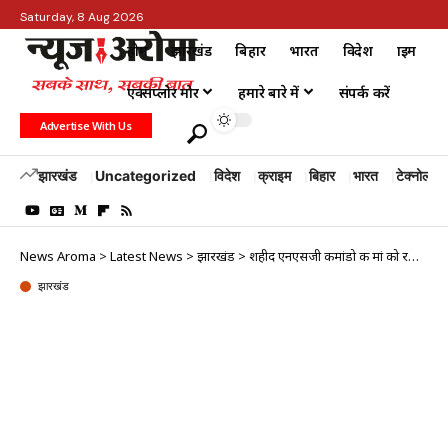
Saturday, 8 Aug 2026
होम
झारखंड
बिहार
भारत
विदेश
क्राइम
एक्सप्लोर मोर
हमारे बारे में
संपर्क करें
Advertise With Us
झारखंड
Uncategorized
विदेश
क्राइम
बिहार
भारत
टेक्नोलॉजी
News Aroma
>
Latest News
>
झारखंड
>
शहीद एनएसजी कमांडो की मां को रक्षा राज्य मंत्री संजय सेठ ने किया सम्मानित
झारखंड