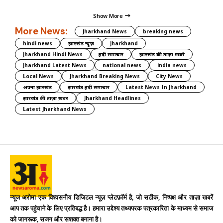
Show More
More News:
Jharkhand News
breaking news
hindi news
झारखंड न्यूज़
Jharkhand
Jharkhand Hindi News
हिंदी समाचार
झारखंड की ताज़ा खबरें
Jharkhand Latest News
national news
india news
Local News
Jharkhand Breaking News
City News
अपना झारखंड
झारखंड हिंदी समाचार
Latest News In Jharkhand
झारखंड की ताज़ा ख़बर
Jharkhand Headlines
Latest Jharkhand News
न्यूज अरोमा एक विश्वसनीय डिजिटल न्यूज़ प्लेटफ़ॉर्म है, जो सटीक, निष्पक्ष और ताज़ा खबरें
आप तक पहुंचाने के लिए प्रतिबद्ध है। हमारा उद्देश्य तथ्यपरक पत्रकारिता के माध्यम से समाज
को जागरूक, सजग और सशक्त बनाना है।