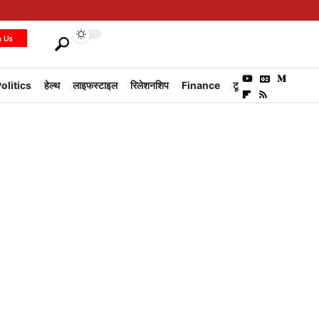
h Us
olitics
हेल्थ
लाइफस्टाइल
रिलेशनशिप
Finance
टूरिज्म
Environm