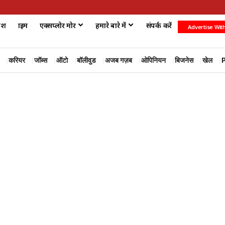
ेश
क्राइम
एक्सप्लोर मोर
हमारे बारे में
संपर्क करें
Advertise Wit
करियर
जॉब्स
ऑटो
बॉलीवुड
अजब गज़ब
ओपिनियन
बिजनेस
खेल
P