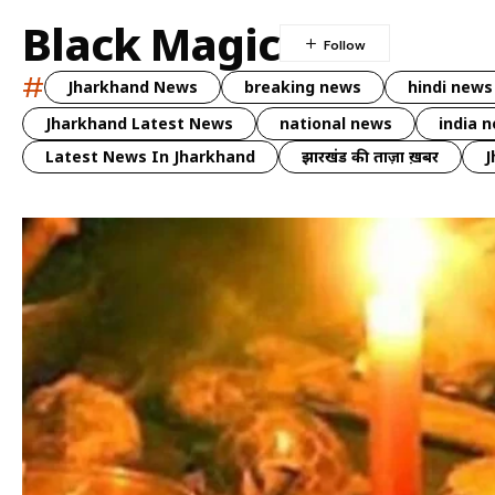
Black Magic
#
Jharkhand News
breaking news
hindi news
Jharkhand Latest News
national news
india 
Latest News In Jharkhand
झारखंड की ताज़ा ख़बर
J