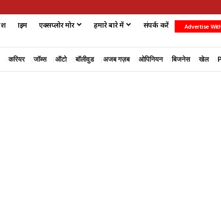
ेश
क्राइम
एक्सप्लोर मोर
हमारे बारे में
संपर्क करें
Advertise Wit
करियर
जॉब्स
ऑटो
बॉलीवुड
अजब गज़ब
ओपिनियन
बिजनेस
खेल
P