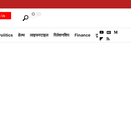
h Us
olitics
हेल्थ
लाइफस्टाइल
रिलेशनशिप
Finance
टूरिज्म
Environm