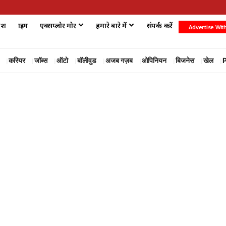
ेश
क्राइम
एक्सप्लोर मोर
हमारे बारे में
संपर्क करें
Advertise Wit
करियर
जॉब्स
ऑटो
बॉलीवुड
अजब गज़ब
ओपिनियन
बिजनेस
खेल
P