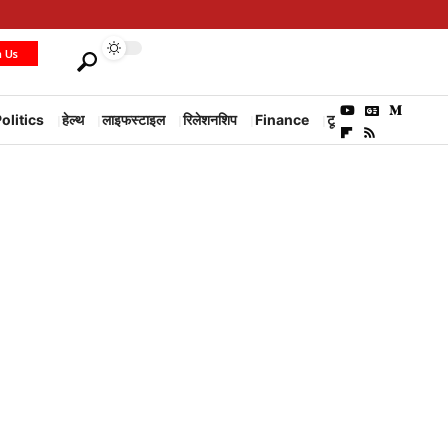
h Us
olitics
हेल्थ
लाइफस्टाइल
रिलेशनशिप
Finance
टूरिज्म
Environm