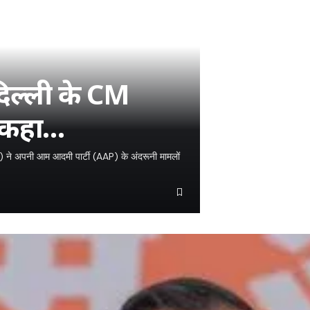
दिल्ली के CM
, कहा…
) ने अपनी आम आदमी पार्टी (AAP) के अंदरूनी मामलों