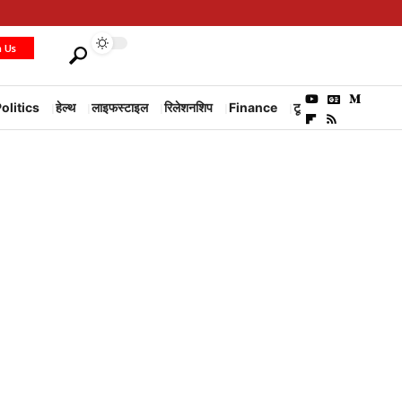
h Us
olitics
हेल्थ
लाइफस्टाइल
रिलेशनशिप
Finance
टूरिज्म
Environm