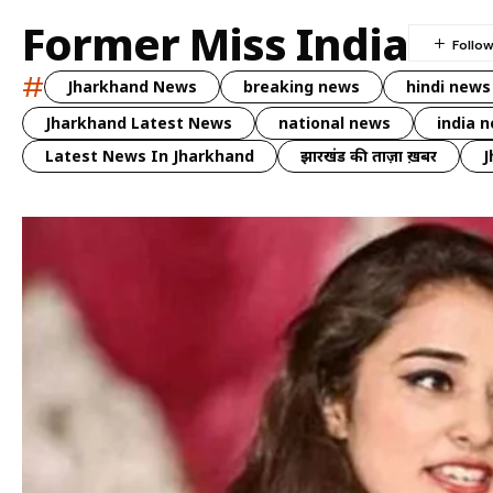
Former Miss India
#
Jharkhand News
breaking news
hindi news
Jharkhand Latest News
national news
india 
Latest News In Jharkhand
झारखंड की ताज़ा ख़बर
J