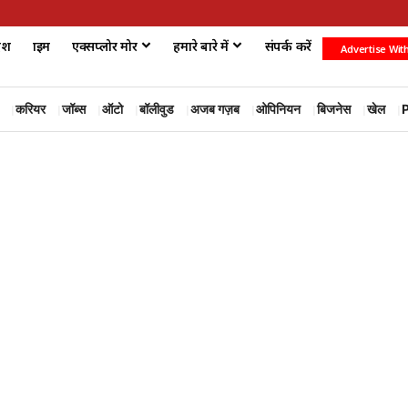
ेश
क्राइम
एक्सप्लोर मोर
हमारे बारे में
संपर्क करें
Advertise Wit
करियर
जॉब्स
ऑटो
बॉलीवुड
अजब गज़ब
ओपिनियन
बिजनेस
खेल
P