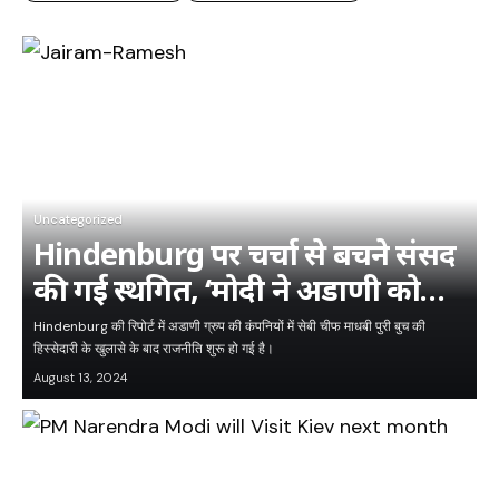
Uncategorized
Hindenburg पर चर्चा से बचने संसद
की गई स्थगित, ‘मोदी ने अडाणी को
बचाने की रची साजिश’
Hindenburg की रिपोर्ट में अडाणी ग्रुप की कंपनियों में सेबी चीफ माधबी पुरी बुच की
हिस्सेदारी के खुलासे के बाद राजनीति शुरू हो गई है।
August 13, 2024