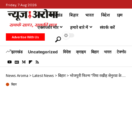
Friday, 7 Aug 2026
होम
झारखंड
बिहार
भारत
विदेश
क्राइम
एक्सप्लोर मोर
हमारे बारे में
संपर्क करें
Advertise With Us
झारखंड
Uncategorized
विदेश
क्राइम
बिहार
भारत
टेक्नोलॉजी
News Aroma
>
Latest News
>
बिहार
>
भोजपुरी फिल्म “पिया रखीह सेनुरवा के लाज” का फर्स्ट लुक जारी, प्रेम सिंह और रक्षा गुप्ता की जोड़ी दिखेगी खास अंदाज में
बिहार