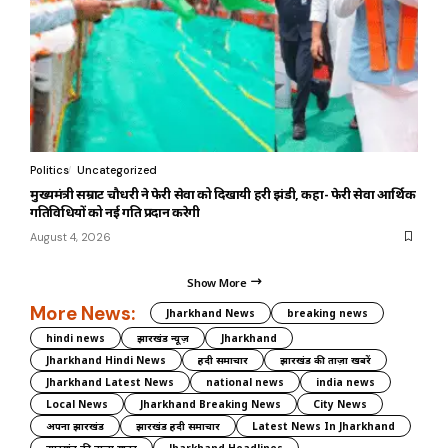
Politics
Uncategorized
मुख्यमंत्री सम्राट चौधरी ने फेरी सेवा को दिखायी हरी झंडी, कहा- फेरी सेवा आर्थिक
गतिविधियों को नई गति प्रदान करेगी
August 4, 2026
Show More
More News:
Jharkhand News
breaking news
hindi news
झारखंड न्यूज़
Jharkhand
Jharkhand Hindi News
हिंदी समाचार
झारखंड की ताज़ा खबरें
Jharkhand Latest News
national news
india news
Local News
Jharkhand Breaking News
City News
अपना झारखंड
झारखंड हिंदी समाचार
Latest News In Jharkhand
झारखंड की ताज़ा ख़बर
Jharkhand Headlines