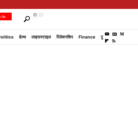
h Us
olitics
हेल्थ
लाइफस्टाइल
रिलेशनशिप
Finance
टूरिज्म
Environm