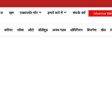
ेश
क्राइम
एक्सप्लोर मोर
हमारे बारे में
संपर्क करें
Advertise Wit
करियर
जॉब्स
ऑटो
बॉलीवुड
अजब गज़ब
ओपिनियन
बिजनेस
खेल
P