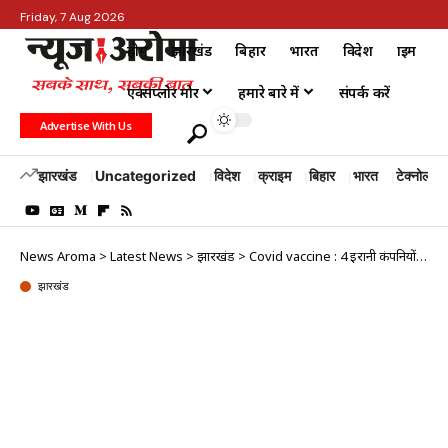
Friday, 7 Aug 2026
होम
झारखंड
बिहार
भारत
विदेश
क्राइम
एक्सप्लोर मोर
हमारे बारे में
संपर्क करें
Advertise With Us
झारखंड
Uncategorized
विदेश
क्राइम
बिहार
भारत
टेक्नोलॉजी
News Aroma
>
Latest News
>
झारखंड
>
Covid vaccine : 4 ईरानी कंपनियों ने का मानव परीक्षण शुरू किया
झारखंड