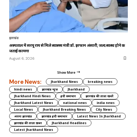
झारखंड
अस्पताल में सरयू राय से मिले स्वास्थ्य मंत्री डॉ. इरफान अंसारी, जल्द स्वस्थ होने की
जताई कामना
August 6, 2026
Show More
More News:
Jharkhand News
breaking news
hindi news
झारखंड न्यूज़
Jharkhand
Jharkhand Hindi News
हिंदी समाचार
झारखंड की ताज़ा खबरें
Jharkhand Latest News
national news
india news
Local News
Jharkhand Breaking News
City News
अपना झारखंड
झारखंड हिंदी समाचार
Latest News In Jharkhand
झारखंड की ताज़ा ख़बर
Jharkhand Headlines
Latest Jharkhand News