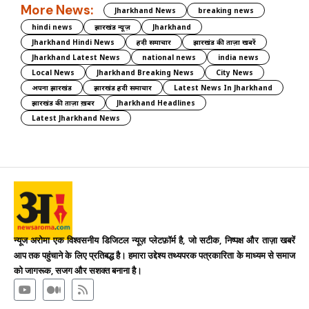
More News:
Jharkhand News
breaking news
hindi news
झारखंड न्यूज़
Jharkhand
Jharkhand Hindi News
हिंदी समाचार
झारखंड की ताज़ा खबरें
Jharkhand Latest News
national news
india news
Local News
Jharkhand Breaking News
City News
अपना झारखंड
झारखंड हिंदी समाचार
Latest News In Jharkhand
झारखंड की ताज़ा ख़बर
Jharkhand Headlines
Latest Jharkhand News
न्यूज अरोमा एक विश्वसनीय डिजिटल न्यूज़ प्लेटफ़ॉर्म है, जो सटीक, निष्पक्ष और ताज़ा खबरें
आप तक पहुंचाने के लिए प्रतिबद्ध है। हमारा उद्देश्य तथ्यपरक पत्रकारिता के माध्यम से समाज
को जागरूक, सजग और सशक्त बनाना है।