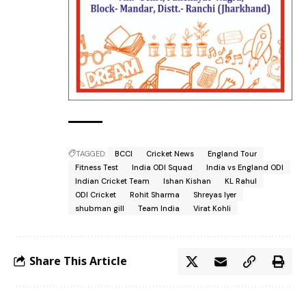
TAGGED:
BCCI
Cricket News
England Tour
Fitness Test
India ODI Squad
India vs England ODI
Indian Cricket Team
Ishan Kishan
KL Rahul
ODI Cricket
Rohit Sharma
Shreyas Iyer
shubman gill
Team India
Virat Kohli
Share This Article