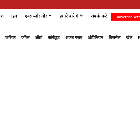
ेश
क्राइम
एक्सप्लोर मोर
हमारे बारे में
संपर्क करें
Advertise Wit
करियर
जॉब्स
ऑटो
बॉलीवुड
अजब गज़ब
ओपिनियन
बिजनेस
खेल
P