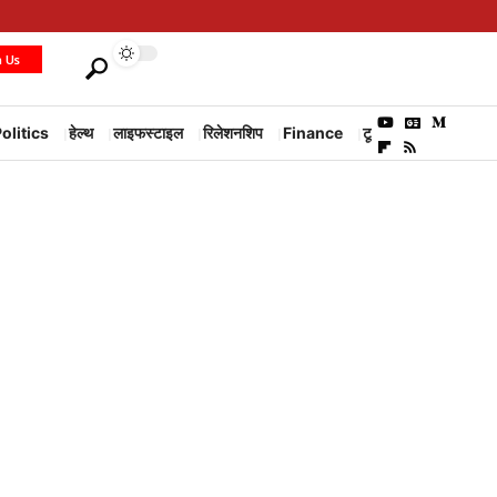
h Us
olitics
हेल्थ
लाइफस्टाइल
रिलेशनशिप
Finance
टूरिज्म
Environm