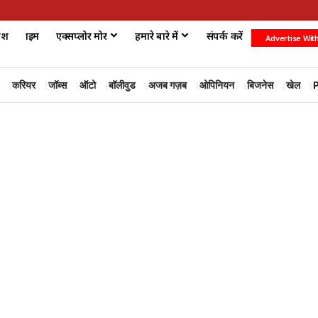
ेश
क्राइम
एक्सप्लोर मोर
हमारे बारे में
संपर्क करें
Advertise Wit
करियर
जॉब्स
ऑटो
बॉलीवुड
अजब गज़ब
ओपिनियन
बिजनेस
खेल
P