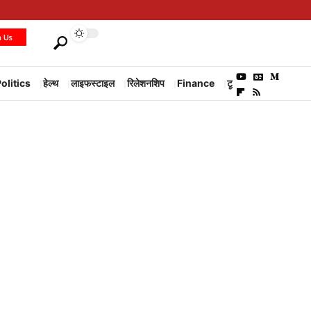
h Us
olitics
हेल्थ
लाइफस्टाइल
रिलेशनशिप
Finance
टूरिज्म
Environm