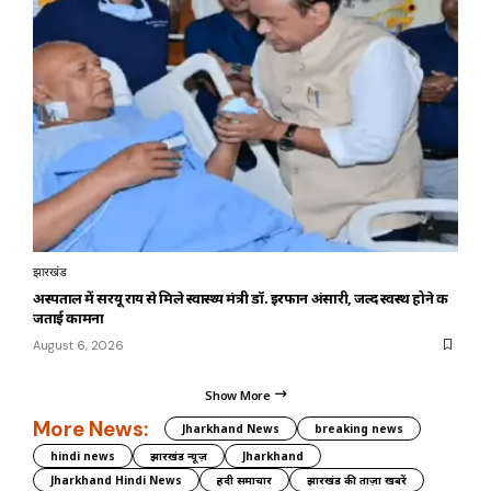
झारखंड
अस्पताल में सरयू राय से मिले स्वास्थ्य मंत्री डॉ. इरफान अंसारी, जल्द स्वस्थ होने की
जताई कामना
August 6, 2026
Show More
More News:
Jharkhand News
breaking news
hindi news
झारखंड न्यूज़
Jharkhand
Jharkhand Hindi News
हिंदी समाचार
झारखंड की ताज़ा खबरें