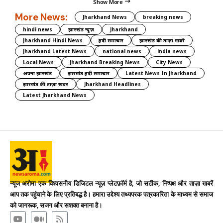
Show More
More News:
Jharkhand News
breaking news
hindi news
झारखंड न्यूज़
Jharkhand
Jharkhand Hindi News
हिंदी समाचार
झारखंड की ताज़ा खबरें
Jharkhand Latest News
national news
india news
Local News
Jharkhand Breaking News
City News
अपना झारखंड
झारखंड हिंदी समाचार
Latest News In Jharkhand
झारखंड की ताज़ा ख़बर
Jharkhand Headlines
Latest Jharkhand News
न्यूज अरोमा एक विश्वसनीय डिजिटल न्यूज़ प्लेटफ़ॉर्म है, जो सटीक, निष्पक्ष और ताज़ा खबरें
आप तक पहुंचाने के लिए प्रतिबद्ध है। हमारा उद्देश्य तथ्यपरक पत्रकारिता के माध्यम से समाज
को जागरूक, सजग और सशक्त बनाना है।