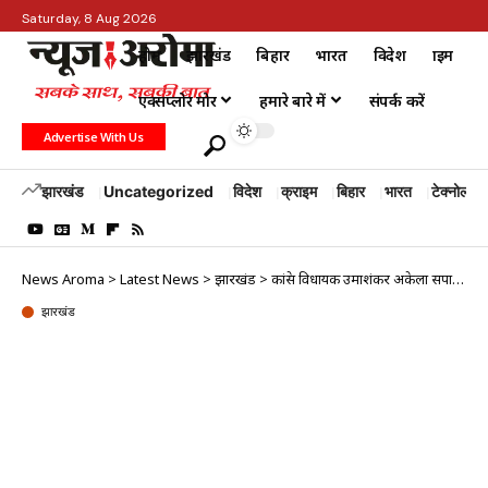
Saturday, 8 Aug 2026
होम
झारखंड
बिहार
भारत
विदेश
क्राइम
एक्सप्लोर मोर
हमारे बारे में
संपर्क करें
Advertise With Us
झारखंड
Uncategorized
विदेश
क्राइम
बिहार
भारत
टेक्नोलॉजी
News Aroma
>
Latest News
>
झारखंड
>
कांग्रेस विधायक उमाशंकर अकेला सपा में हुए शामिल
झारखंड