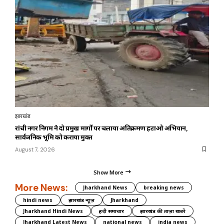
झारखंड
रांची नगर निगम ने दो प्रमुख मार्गों पर चलाया अतिक्रमण हटाओ अभियान,
सार्वजनिक भूमि को कराया मुक्त
August 7, 2026
Show More
More News:
Jharkhand News
breaking news
hindi news
झारखंड न्यूज़
Jharkhand
Jharkhand Hindi News
हिंदी समाचार
झारखंड की ताज़ा खबरें
Jharkhand Latest News
national news
india news