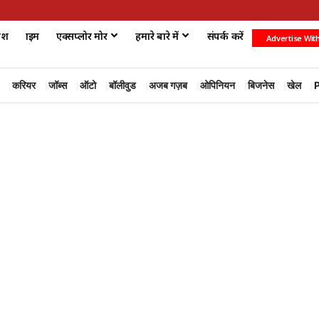
ेश
क्राइम
एक्सप्लोर मोर
हमारे बारे में
संपर्क करें
Advertise Wit
करियर
जॉब्स
ऑटो
बॉलीवुड
अजब गज़ब
ओपिनियन
बिजनेस
खेल
P