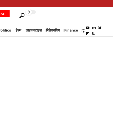
h Us
olitics
हेल्थ
लाइफस्टाइल
रिलेशनशिप
Finance
टूरिज्म
Environm