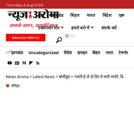
Thursday, 6 Aug 2026
होम
झारखंड
बिहार
भारत
विदेश
क्राइम
एक्सप्लोर मोर
हमारे बारे में
संपर्क करें
Advertise With Us
झारखंड
Uncategorized
विदेश
क्राइम
बिहार
भारत
टेक्नोलॉजी
News Aroma
>
Latest News
>
बॉलीवुड
>
‘गलती हुई तो दो दिन में मांगी माफी’, विवादित फिल्म पर मनोज बाजपेयी ने तोड़ी चुप्पी
बॉलीवुड