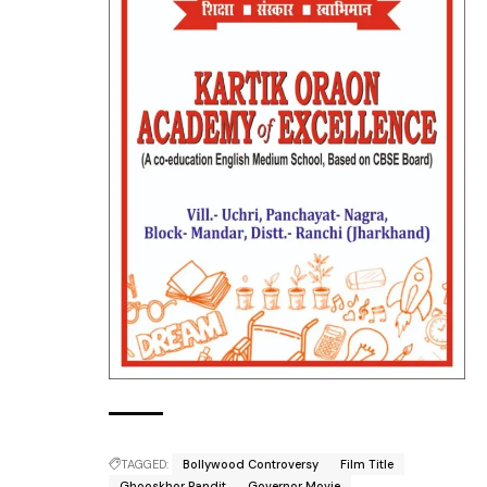
TAGGED:
Bollywood Controversy
Film Title
Ghooskhor Pandit
Governor Movie