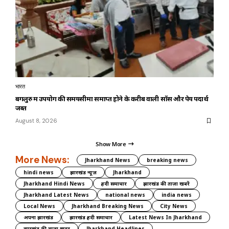
भारत
बेंगलुरु में उपयोग की समयसीमा समाप्त होने के करीब वाली सॉस और पेय पदार्थ
जब्त
August 8, 2026
Show More
More News:
Jharkhand News
breaking news
hindi news
झारखंड न्यूज़
Jharkhand
Jharkhand Hindi News
हिंदी समाचार
झारखंड की ताज़ा खबरें
Jharkhand Latest News
national news
india news
Local News
Jharkhand Breaking News
City News
अपना झारखंड
झारखंड हिंदी समाचार
Latest News In Jharkhand
झारखंड की ताज़ा ख़बर
Jharkhand Headlines