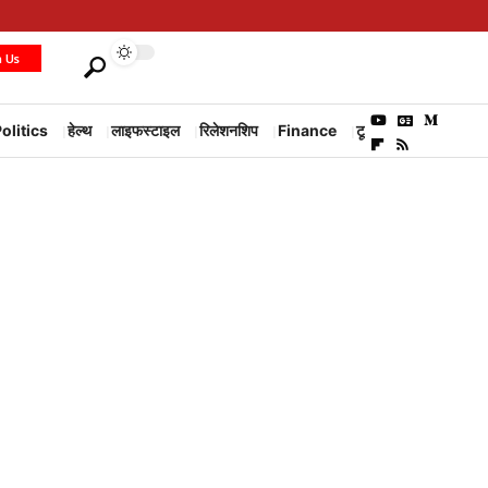
h Us
olitics
हेल्थ
लाइफस्टाइल
रिलेशनशिप
Finance
टूरिज्म
Environm