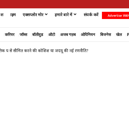
ेश
क्राइम
एक्सप्लोर मोर
हमारे बारे में
संपर्क करें
Advertise Wit
करियर
जॉब्स
बॉलीवुड
ऑटो
अजब गज़ब
ओपिनियन
बिजनेस
खेल
P
क रूप से सीमित करने की कोशिश या जदयू की नई रणनीति?