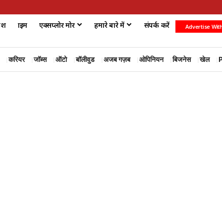
ेश
क्राइम
एक्सप्लोर मोर
हमारे बारे में
संपर्क करें
Advertise Wit
करियर
जॉब्स
ऑटो
बॉलीवुड
अजब गज़ब
ओपिनियन
बिजनेस
खेल
P