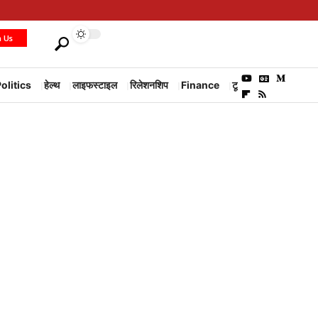
h Us
olitics
हेल्थ
लाइफस्टाइल
रिलेशनशिप
Finance
टूरिज्म
Environm