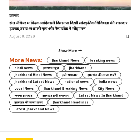
झारखंड
संत जेवियर में विश्व आदिवासी दिवस पर दिखी सांस्कृतिक विविधता की शानदार
झलक,उरांव-संथाली नृत्य और रैम्प वॉक ने मोहा मन
August 8, 2026
Show More
More News:
Jharkhand News
breaking news
hindi news
झारखंड न्यूज़
Jharkhand
Jharkhand Hindi News
हिंदी समाचार
झारखंड की ताज़ा खबरें
Jharkhand Latest News
national news
india news
Local News
Jharkhand Breaking News
City News
अपना झारखंड
झारखंड हिंदी समाचार
Latest News In Jharkhand
झारखंड की ताज़ा ख़बर
Jharkhand Headlines
Latest Jharkhand News