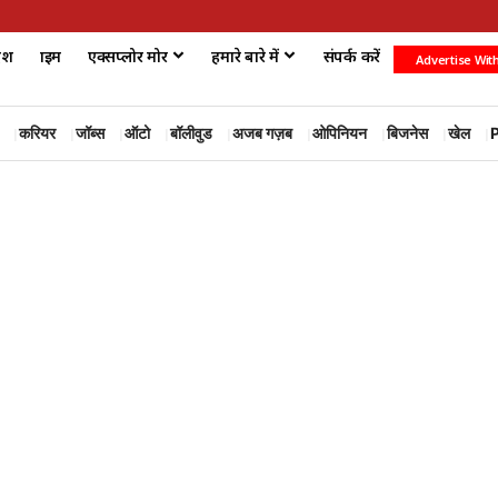
ेश
क्राइम
एक्सप्लोर मोर
हमारे बारे में
संपर्क करें
Advertise Wit
करियर
जॉब्स
ऑटो
बॉलीवुड
अजब गज़ब
ओपिनियन
बिजनेस
खेल
P