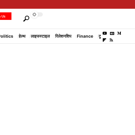
h Us
olitics
हेल्थ
लाइफस्टाइल
रिलेशनशिप
Finance
टूरिज्म
Environm