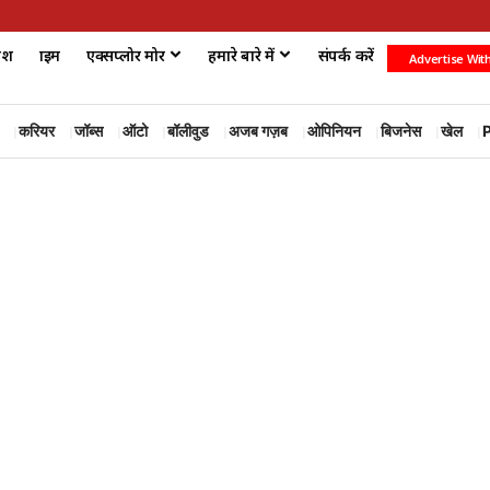
ेश
क्राइम
एक्सप्लोर मोर
हमारे बारे में
संपर्क करें
Advertise Wit
करियर
जॉब्स
ऑटो
बॉलीवुड
अजब गज़ब
ओपिनियन
बिजनेस
खेल
P