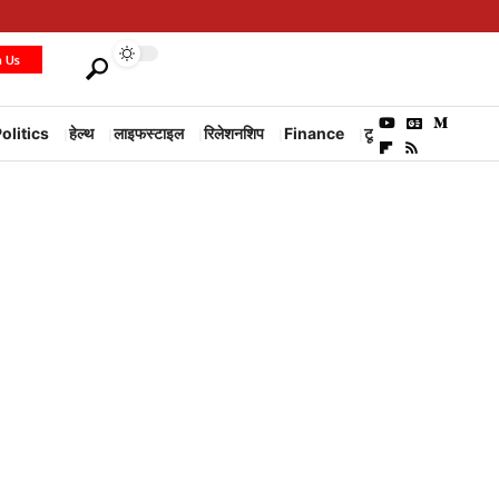
h Us
olitics
हेल्थ
लाइफस्टाइल
रिलेशनशिप
Finance
टूरिज्म
Environm