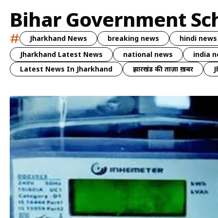
Bihar Government S
#
Jharkhand News
breaking news
hindi news
Jharkhand Latest News
national news
india 
Latest News In Jharkhand
झारखंड की ताज़ा ख़बर
J