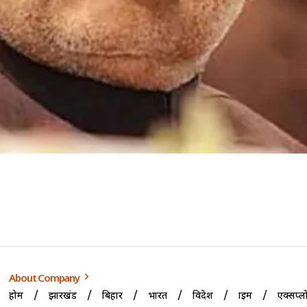
About Company
होम
झारखंड
बिहार
भारत
विदेश
क्राइम
एक्सप्ल