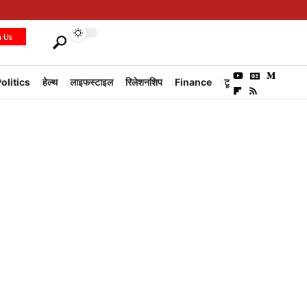
h Us
olitics
हेल्थ
लाइफस्टाइल
रिलेशनशिप
Finance
टूरिज्म
Environm