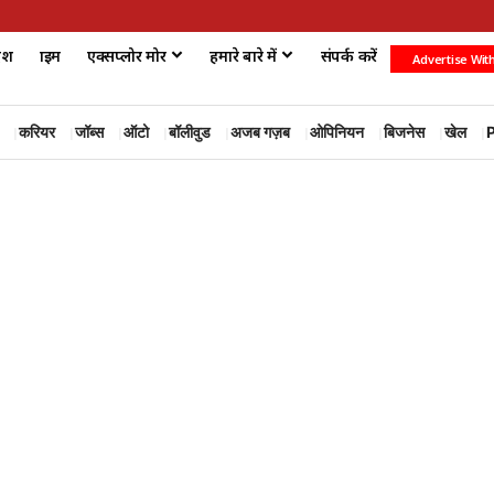
ेश
क्राइम
एक्सप्लोर मोर
हमारे बारे में
संपर्क करें
Advertise Wit
करियर
जॉब्स
ऑटो
बॉलीवुड
अजब गज़ब
ओपिनियन
बिजनेस
खेल
P