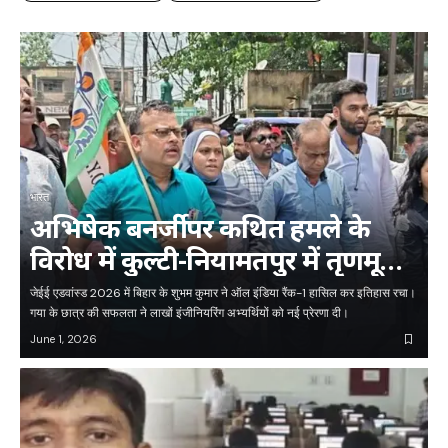
भारत
अभिषेक बनर्जी पर कथित हमले के
विरोध में कुल्टी-नियामतपुर में तृणमूल
का प्रदर्शन, जीटी रोड जाम की कोशिश
जेईई एडवांस्ड 2026 में बिहार के शुभम कुमार ने ऑल इंडिया रैंक-1 हासिल कर इतिहास रचा।
नाकाम, तृणमूल कार्यकर्ताओं ने
गया के छात्र की सफलता ने लाखों इंजीनियरिंग अभ्यर्थियों को नई प्रेरणा दी।
June 1, 2026
निकाला विरोध मार्च