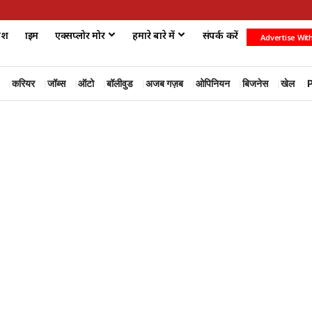
ेश
क्राइम
एक्सप्लोर मोर
हमारे बारे में
संपर्क करें
Advertise Wit
करियर
जॉब्स
ऑटो
बॉलीवुड
अजब गज़ब
ओपिनियन
बिजनेस
खेल
P