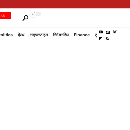
h Us
olitics
हेल्थ
लाइफस्टाइल
रिलेशनशिप
Finance
टूरिज्म
Environm