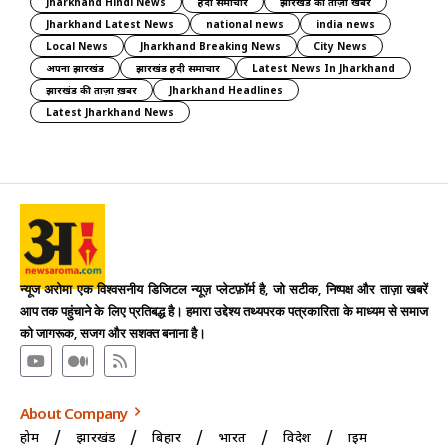
Jharkhand Hindi News
हिंदी समाचार
झारखंड की ताज़ा खबरें
Jharkhand Latest News
national news
india news
Local News
Jharkhand Breaking News
City News
अपना झारखंड
झारखंड हिंदी समाचार
Latest News In Jharkhand
झारखंड की ताज़ा ख़बर
Jharkhand Headlines
Latest Jharkhand News
न्यूज अरोमा एक विश्वसनीय डिजिटल न्यूज़ प्लेटफ़ॉर्म है, जो सटीक, निष्पक्ष और ताज़ा खबरें
आप तक पहुंचाने के लिए प्रतिबद्ध है। हमारा उद्देश्य तथ्यपरक पत्रकारिता के माध्यम से समाज
को जागरूक, सजग और सशक्त बनाना है।
About Company
होम
झारखंड
बिहार
भारत
विदेश
क्राइम