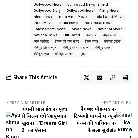
Bollywood News
Bollywood News In Hindi
Bollywood Story
BollywoodNews
Filmy News
hindi news
India Hindi Movie
India Latest Movie
India Movie
india news
India Serial News
Latest Sports News
Movie News
National Movie
national news
Urfi Javed
कसा तंज
चाहत खन्ना
न्यूज़ बॉलीवुड
फिल्म की ताजा ख़बर
फिल्म न्यूज़
बॉलीवुड इंडिया
बॉलीवुड इंडिया न्यूज़
बॉलीवुड की ताजा ख़बरें
बॉलीवुड ख़बर
बॉलीवुड न्यूज़
बॉलीवुड समाचार
मुंबई
Share This Article
PREVIOUS ARTICLE
NEXT ARTICLE
अगली साल ईद पर पूजा
पैगम्बर मोहम्मद पर
से मिलवाएंगे ‘आयुष्मान
टिप्पणी मामले में न्यूज
खुराना ‘, ‘Dream Girl
एंकर की याचिका पर
2 ‘ का ऐलान
फैसला सुरक्षित