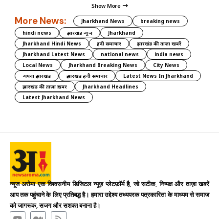
Show More
More News:
Jharkhand News
breaking news
hindi news
झारखंड न्यूज़
Jharkhand
Jharkhand Hindi News
हिंदी समाचार
झारखंड की ताज़ा खबरें
Jharkhand Latest News
national news
india news
Local News
Jharkhand Breaking News
City News
अपना झारखंड
झारखंड हिंदी समाचार
Latest News In Jharkhand
झारखंड की ताज़ा ख़बर
Jharkhand Headlines
Latest Jharkhand News
न्यूज अरोमा एक विश्वसनीय डिजिटल न्यूज़ प्लेटफ़ॉर्म है, जो सटीक, निष्पक्ष और ताज़ा खबरें
आप तक पहुंचाने के लिए प्रतिबद्ध है। हमारा उद्देश्य तथ्यपरक पत्रकारिता के माध्यम से समाज
को जागरूक, सजग और सशक्त बनाना है।