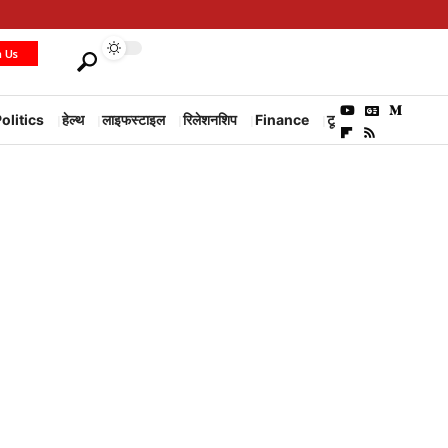
h Us
olitics
हेल्थ
लाइफस्टाइल
रिलेशनशिप
Finance
टूरिज्म
Environm