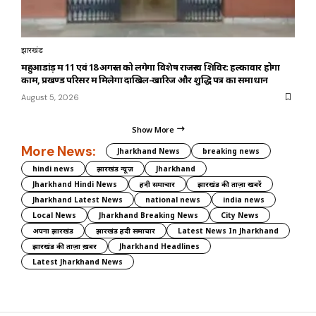
झारखंड
महुआडांड़ में 11 एवं 18 अगस्त को लगेगा विशेष राजस्व शिविर: हल्कावार होगा
काम, प्रखण्ड परिसर में मिलेगा दाखिल-खारिज और शुद्धि पत्र का समाधान
August 5, 2026
Show More
More News:
Jharkhand News
breaking news
hindi news
झारखंड न्यूज़
Jharkhand
Jharkhand Hindi News
हिंदी समाचार
झारखंड की ताज़ा खबरें
Jharkhand Latest News
national news
india news
Local News
Jharkhand Breaking News
City News
अपना झारखंड
झारखंड हिंदी समाचार
Latest News In Jharkhand
झारखंड की ताज़ा ख़बर
Jharkhand Headlines
Latest Jharkhand News