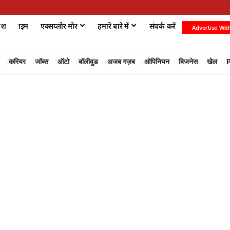
ेश
क्राइम
एक्सप्लोर मोर
हमारे बारे में
संपर्क करें
Advertise Wit
करियर
जॉब्स
ऑटो
बॉलीवुड
अजब गज़ब
ओपिनियन
बिजनेस
खेल
P