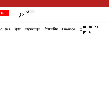
h Us
olitics
हेल्थ
लाइफस्टाइल
रिलेशनशिप
Finance
टूरिज्म
Environm