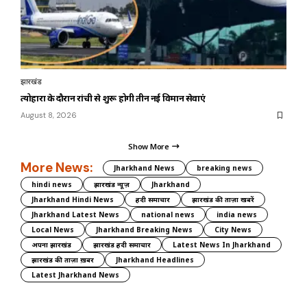
झारखंड
त्योहारों के दौरान रांची से शुरू होगी तीन नई विमान सेवाएं
August 8, 2026
Show More
More News:
Jharkhand News
breaking news
hindi news
झारखंड न्यूज़
Jharkhand
Jharkhand Hindi News
हिंदी समाचार
झारखंड की ताज़ा खबरें
Jharkhand Latest News
national news
india news
Local News
Jharkhand Breaking News
City News
अपना झारखंड
झारखंड हिंदी समाचार
Latest News In Jharkhand
झारखंड की ताज़ा ख़बर
Jharkhand Headlines
Latest Jharkhand News